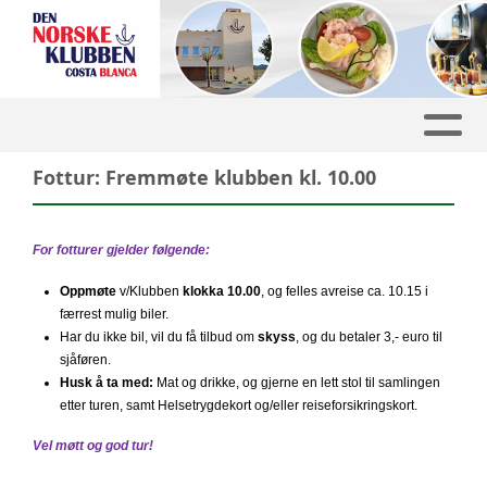
Fottur: Fremmøte klubben kl. 10.00
For fotturer gjelder følgende:
Oppmøte
v/Klubben
klokka 10.00
, og felles avreise ca. 10.15 i
færrest mulig biler.
Har du ikke bil, vil du få tilbud om
skyss
, og du betaler 3,- euro til
sjåføren.
Husk å ta med:
Mat og drikke, og gjerne en lett stol til samlingen
etter turen, samt Helsetrygdekort og/eller reiseforsikringskort.
Vel møtt og god tur!